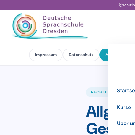
Martin
Impressum
Datenschutz
AGB
Startse
RECHTLICHES
Allgem
Kurse
Geschä
Abendk
Über u