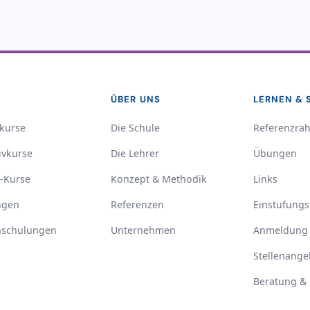
E
ÜBER UNS
LERNEN & 
kurse
Die Schule
Referenzra
ivkurse
Die Lehrer
Übungen
-Kurse
Konzept & Methodik
Links
ngen
Referenzen
Einstufungs
nschulungen
Unternehmen
Anmeldung
Stellenange
Beratung & 