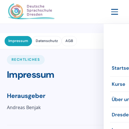
Impressum
Datenschutz
AGB
RECHTLICHES
Startse
Impressum
Kurse
Herausgeber
Abendk
Über u
Andreas Benjak
Intensi
Die Sch
Dresde
Online
Die Le
Inform