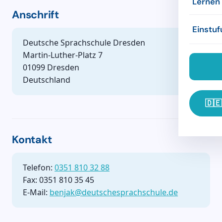
Lernen
Anschrift
Prüfun
Konzep
Unterk
Refere
Einstuf
Firmen
Deutsche Sprachschule Dresden
Refere
Freizei
Übung
Martin-Luther-Platz 7
Unter
01099 Dresden
Links
Deutschland
🇩🇪
Kontakt
Telefon:
0351 810 32 88
Fax: 0351 810 35 45
E-Mail:
benjak@deutschesprachschule.de